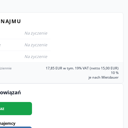
YNAJMU
Na życzenie
e
Na życzenie
Na życzenie
ziennie
17,85 EUR w tym. 19% VAT (netto 15,00 EUR)
10 %
je nach Mietdauer
bowiązań
az
najemcy