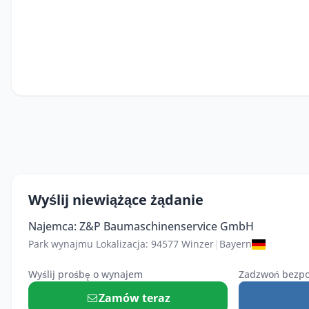
Wyślij niewiążące żądanie
Najemca: Z&P Baumaschinenservice GmbH
Park wynajmu Lokalizacja: 94577 Winzer
|
Bayern
Wyślij prośbę o wynajem
Zadzwoń bezpo
Zamów teraz