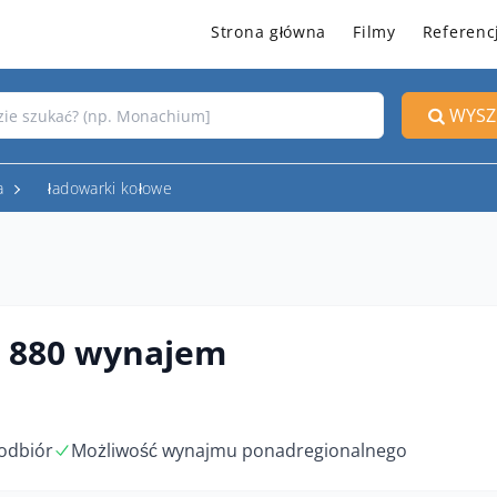
Strona główna
Filmy
Referenc
WYSZ
a
ładowarki kołowe
 880 wynajem
odbiór
Możliwość wynajmu ponadregionalnego