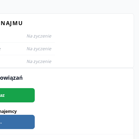
YNAJMU
Na życzenie
e
Na życzenie
Na życzenie
bowiązań
az
najemcy
.