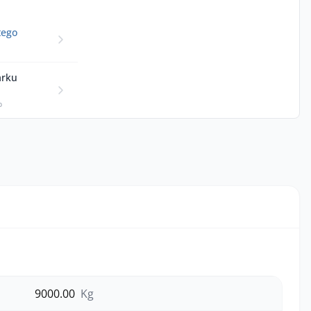
tego
arku
p
9000.00
Kg