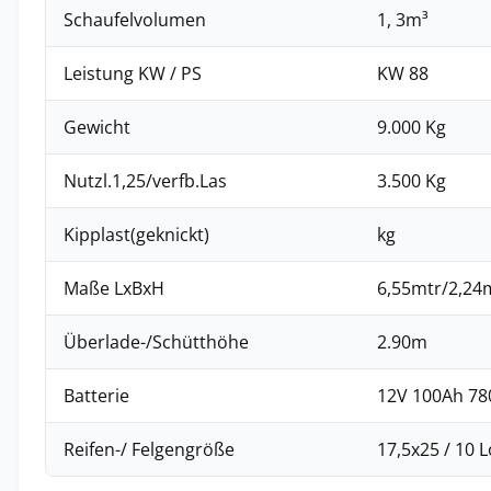
Schaufelvolumen
1, 3m³
Leistung KW / PS
KW 88
Gewicht
9.000 Kg
Nutzl.1,25/verfb.Las
3.500 Kg
Kipplast(geknickt)
kg
Maße LxBxH
6,55mtr/2,24m
Überlade-/Schütthöhe
2.90m
Batterie
12V 100Ah 78
Reifen-/ Felgengröße
17,5x25 / 10 