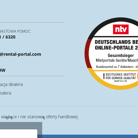
IASTOWA POMOC
1 / 6320
@rental-portal.com
ÓW
acja dealera
ealera
ą wiążące i nie stanowią oferty handlowej.