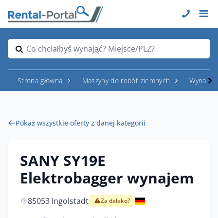
Co chciałbyś wynająć? Miejsce/PLZ?
Strona główna
Maszyny do robót ziemnych
Wynajem
Pokaż wszystkie oferty z danej kategorii
SANY SY19E
Elektrobagger wynajem
85053 Ingolstadt
Za daleko?