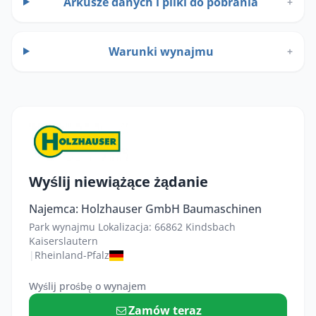
Arkusze danych i pliki do pobrania
+
Warunki wynajmu
+
Wyślij niewiążące żądanie
Najemca: Holzhauser GmbH Baumaschinen
Park wynajmu Lokalizacja: 66862 Kindsbach
Kaiserslautern
|
Rheinland-Pfalz
Wyślij prośbę o wynajem
Zamów teraz