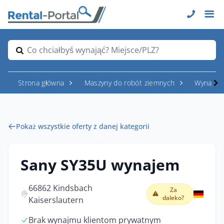
Co chciałbyś wynająć? Miejsce/PLZ?
Strona główna
Maszyny do robót ziemnych
Wynajem
Pokaż wszystkie oferty z danej kategorii
Sany SY35U wynajem
66862 Kindsbach
Za
daleko?
Kaiserslautern
Brak wynajmu klientom prywatnym