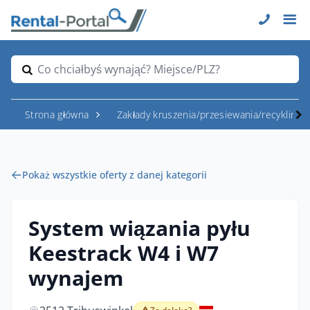
Co chciałbyś wynająć? Miejsce/PLZ?
Strona główna
Zakłady kruszenia/przesiewania/recyklingu
Pokaż wszystkie oferty z danej kategorii
System wiązania pyłu
Keestrack W4 i W7
wynajem