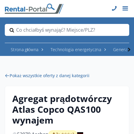
Co chciałbyś wynająć? Miejsce/PLZ?
Strona główna
Technologia energetyczna
Generator
Pokaż wszystkie oferty z danej kategorii
Agregat prądotwórczy
Atlas Copco QAS100
wynajem