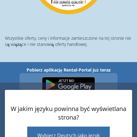
Wszystkie oferty, ceny i informacje zamieszczone na tej stronie nie
są wiążące i nie stanowią oferty handlowej.
Pobierz aplikację Rental-Portal już teraz
W jakim języku powinna być wyświetlana
strona?
Wyślij prośbę o wynajem
© 2026 · Rental-Portal.com
Wybierz Deutsch jako język