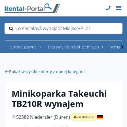
Co chciałbyś wynająć? Miejsce/PLZ?
Strona główna
Maszyny do robót ziemnych
Wynajem
Pokaż wszystkie oferty z danej kategorii
Minikoparka Takeuchi
TB210R wynajem
52382 Niederzier (Düren)
Za daleko?