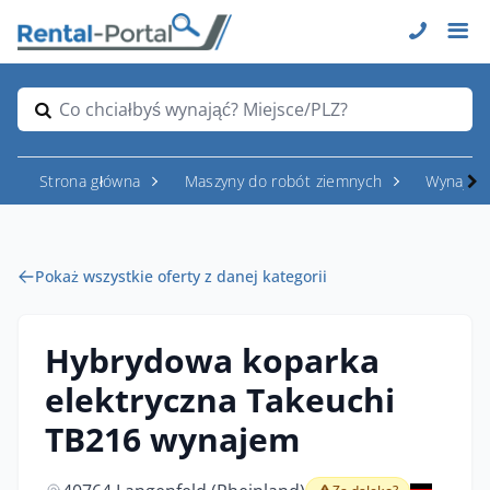
Co chciałbyś wynająć? Miejsce/PLZ?
Strona główna
Maszyny do robót ziemnych
Wynajem
Pokaż wszystkie oferty z danej kategorii
Hybrydowa koparka
elektryczna Takeuchi
TB216 wynajem