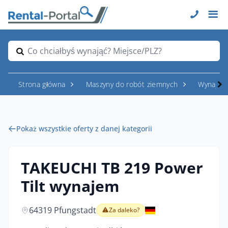
Co chciałbyś wynająć? Miejsce/PLZ?
Strona główna
Maszyny do robót ziemnych
Wynajem
Pokaż wszystkie oferty z danej kategorii
TAKEUCHI TB 219 Power
Tilt wynajem
64319 Pfungstadt
Za daleko?