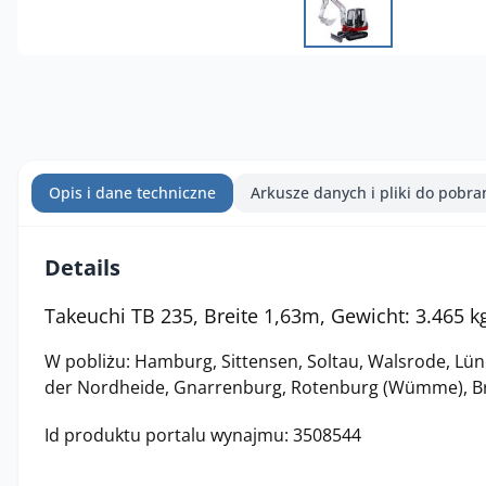
Opis i dane techniczne
Arkusze danych i pliki do pobra
Details
Takeuchi TB 235,
Breite 1,63m,
Gewicht: 3.465 k
W pobliżu: Hamburg, Sittensen, Soltau, Walsrode, Lün
der Nordheide, Gnarrenburg, Rotenburg (Wümme), B
Id produktu portalu wynajmu: 3508544