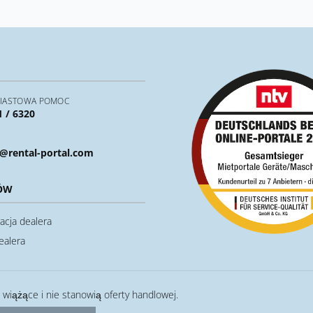
IASTOWA POMOC
1 / 6320
@rental-portal.com
ÓW
acja dealera
ealera
ą wiążące i nie stanowią oferty handlowej.