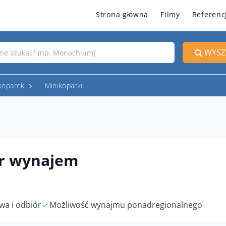
Strona główna
Filmy
Referenc
WYSZ
koparek
Minikoparki
er wynajem
wa i odbiór
Możliwość wynajmu ponadregionalnego