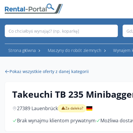
Strona główna
Maszyny do robót ziemnych
Wynajem 
Pokaż wszystkie oferty z danej kategorii
Takeuchi TB 235 Minibagg
27389 Lauenbrück
Za daleko?
Brak wynajmu klientom prywatnym
Możliwa dosta