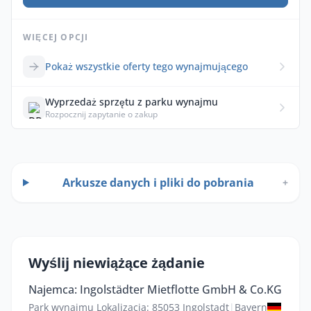
WIĘCEJ OPCJI
Pokaż wszystkie oferty tego wynajmującego
Wyprzedaż sprzętu z parku wynajmu
Rozpocznij zapytanie o zakup
Arkusze danych i pliki do pobrania
+
Wyślij niewiążące żądanie
Najemca: Ingolstädter Mietflotte GmbH & Co.KG
Park wynajmu Lokalizacja: 85053 Ingolstadt
|
Bayern