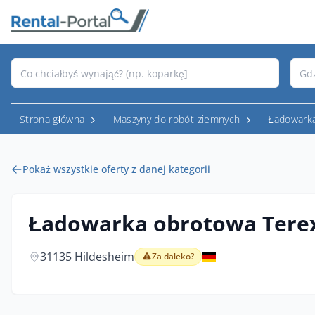
Strona główna
Maszyny do robót ziemnych
Ładowark
Pokaż wszystkie oferty z danej kategorii
Ładowarka obrotowa Terex
31135 Hildesheim
Za daleko?