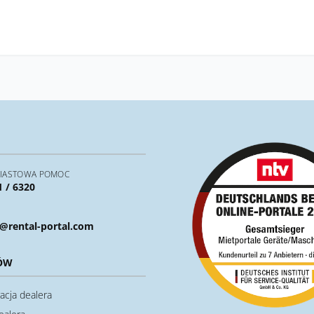
IASTOWA POMOC
1 / 6320
@rental-portal.com
ÓW
acja dealera