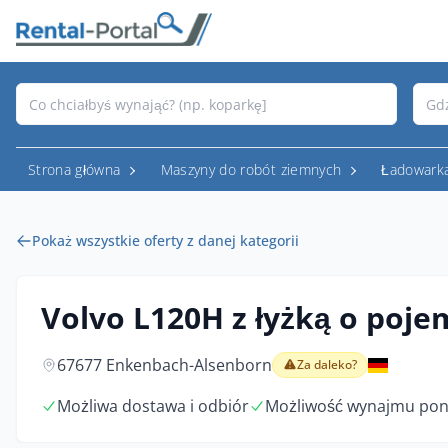
Strona główna
Maszyny do robót ziemnych
Ładowark
Pokaż wszystkie oferty z danej kategorii
Volvo L120H z łyżką o poj
67677 Enkenbach-Alsenborn
Za daleko?
Możliwa dostawa i odbiór
Możliwość wynajmu pon