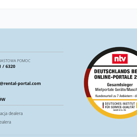
IASTOWA POMOC
1 / 6320
@rental-portal.com
ÓW
acja dealera
ealera