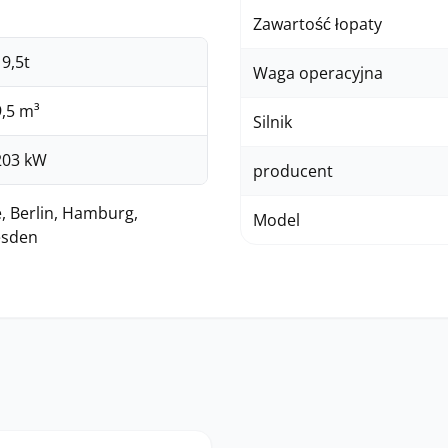
Zawartość łopaty
19,5t
Waga operacyjna
9,5 m³
Silnik
203 kW
producent
, Berlin, Hamburg,
Model
esden