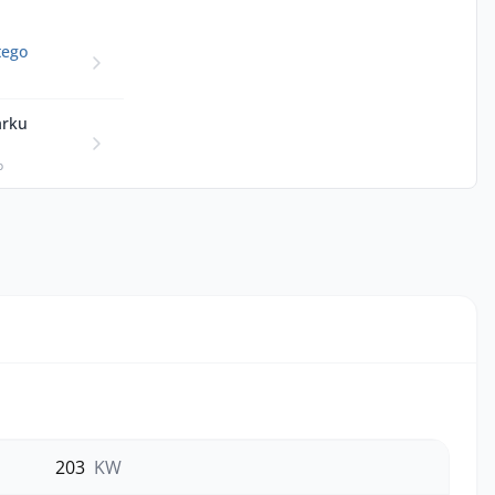
tego
arku
p
203
KW