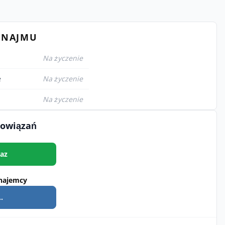
YNAJMU
Na życzenie
e
Na życzenie
Na życzenie
bowiązań
az
najemcy
.