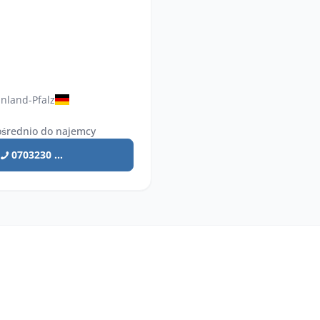
nland-Pfalz
średnio do najemcy
0703230 ...