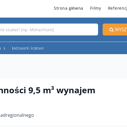
Strona główna
Filmy
Referenc
WYSZ
a
ładowarki kołowe
emności 9,5 m³ wynajem
adregionalnego