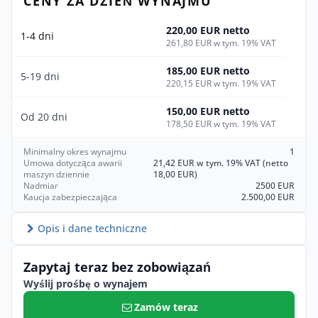
CENY ZA DZIEŃ WYNAJMU
220,00 EUR netto
1-4 dni
261,80 EUR w tym. 19% VAT
185,00 EUR netto
5-19 dni
220,15 EUR w tym. 19% VAT
150,00 EUR netto
Od 20 dni
178,50 EUR w tym. 19% VAT
Minimalny okres wynajmu
1
Umowa dotycząca awarii
21,42 EUR w tym. 19% VAT (netto
maszyn dziennie
18,00 EUR)
Nadmiar
2500 EUR
Kaucja zabezpieczająca
2.500,00 EUR
Opis i dane techniczne
Zapytaj teraz bez zobowiązań
Wyślij prośbę o wynajem
Zamów teraz