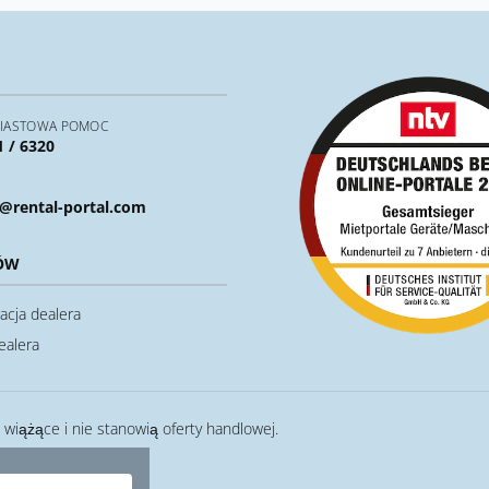
IASTOWA POMOC
1 / 6320
@rental-portal.com
ÓW
acja dealera
ealera
ą wiążące i nie stanowią oferty handlowej.