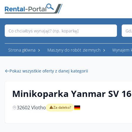
Strona główna
Maszyny do robót ziemnych
Wynajem 
Pokaż wszystkie oferty z danej kategorii
Minikoparka Yanmar SV 1
32602 Vlotho
Za daleko?