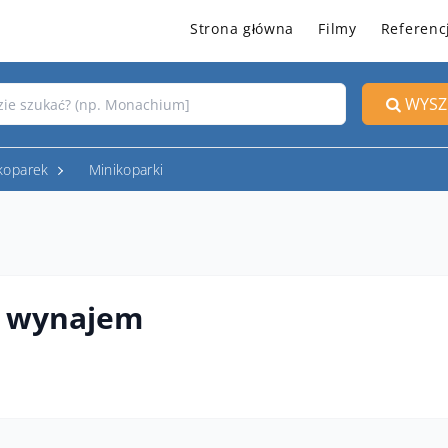
Strona główna
Filmy
Referenc
WYSZ
koparek
Minikoparki
6 wynajem