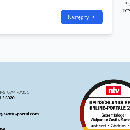
Pr
TC3
Następny
IASTOWA POMOC
1 / 6320
@rental-portal.com
ÓW