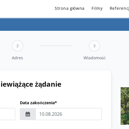
Strona główna
Filmy
Referenc
2
3
Adres
Wiadomość
niewiążące żądanie
Data zakończenia*