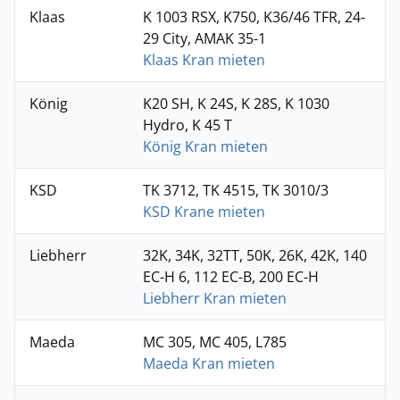
Klaas
K 1003 RSX, K750, K36/46 TFR, 24-
29 City, AMAK 35-1
Klaas Kran mieten
König
K20 SH, K 24S, K 28S, K 1030
Hydro, K 45 T
König Kran mieten
KSD
TK 3712, TK 4515, TK 3010/3
KSD Krane mieten
Liebherr
32K, 34K, 32TT, 50K, 26K, 42K, 140
EC-H 6, 112 EC-B, 200 EC-H
Liebherr Kran mieten
Maeda
MC 305, MC 405, L785
Maeda Kran mieten