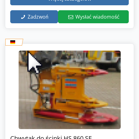
Zadzwoń
Wysłać wiadomość
Chwytak do ścinki HS 860 SE