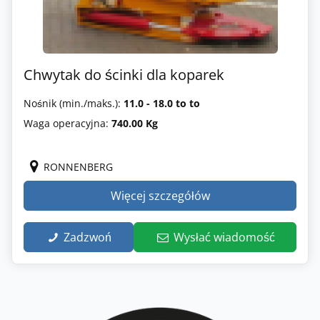
Chwytak do ścinki dla koparek
Nośnik (min./maks.):
11.0 - 18.0 to to
Waga operacyjna:
740.00 Kg
RONNENBERG
Więcej szczegółów
Zadzwoń
Wysłać wiadomość