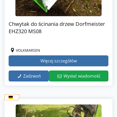
Chwytak do ścinania drzew Dorfmeister
EHZ320 MS08
VOLKMARSEN
Więcej szczegółów
Zadzwoń
Wysłać wiadomość