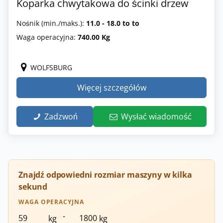
Koparka chwytakowa do ścinki drzew
Nośnik (min./maks.):
11.0 - 18.0 to to
Waga operacyjna:
740.00 Kg
WOLFSBURG
Więcej szczegółów
Zadzwoń
Wysłać wiadomość
Znajdź odpowiedni rozmiar maszyny w kilka
sekund
WAGA OPERACYJNA
-
kg
kg