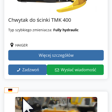
Chwytak do ścinki TMK 400
Typ szybkiego zmieniacza:
Fully hydraulic
HAIGER
Więcej szczegółów
Zadzwoń
Wysłać wiadomość