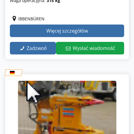
Waga operacyjna:
315 Kg
IBBENBÜREN
Więcej szczegółów
Zadzwoń
Wysłać wiadomość