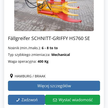
Fällgreifer SCHNITT-GRIFFY HS760 SE
Nośnik (min./maks.):
6 - 8 to to
Typ szybkiego zmieniacza:
Mechanical
Waga operacyjna:
400 Kg
HAMBURG / BRAAK
Więcej szczegółów
Zadzwoń
Wysłać wiadomość