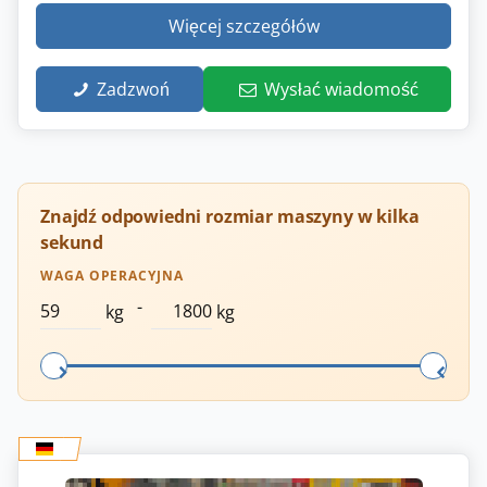
Więcej szczegółów
Zadzwoń
Wysłać wiadomość
Znajdź odpowiedni rozmiar maszyny w kilka
sekund
WAGA OPERACYJNA
-
kg
kg