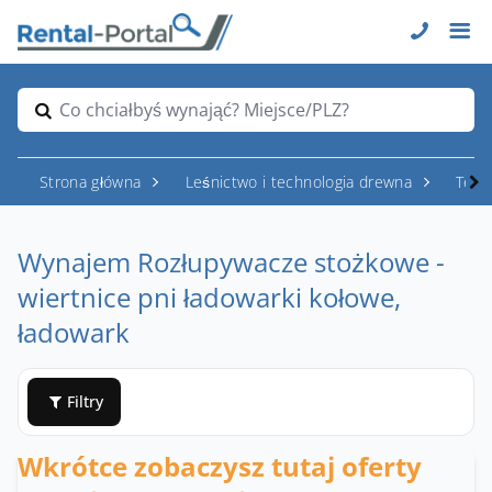
Co chciałbyś wynająć? Miejsce/PLZ?
Strona główna
Leśnictwo i technologia drewna
Tech
Wynajem Rozłupywacze stożkowe -
wiertnice pni ładowarki kołowe,
ładowark
Filtry
Wkrótce zobaczysz tutaj oferty