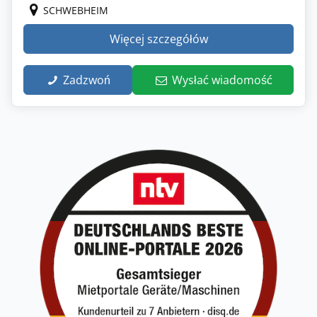
SCHWEBHEIM
Więcej szczegółów
Zadzwoń
Wysłać wiadomość