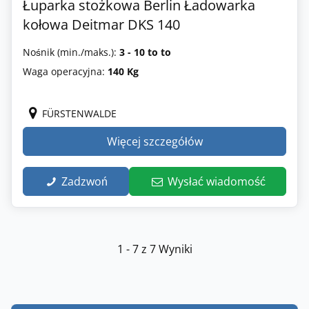
Łuparka stożkowa Berlin Ładowarka
kołowa Deitmar DKS 140
Nośnik (min./maks.):
3 - 10 to to
Waga operacyjna:
140 Kg
FÜRSTENWALDE
Więcej szczegółów
Zadzwoń
Wysłać wiadomość
1 - 7 z 7 Wyniki