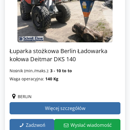
Łuparka stożkowa Berlin Ładowarka
kołowa Deitmar DKS 140
Nośnik (min./maks.):
3 - 10 to to
Waga operacyjna:
140 Kg
BERLIN
Więcej szczegółów
Zadzwoń
Wysłać wiadomość