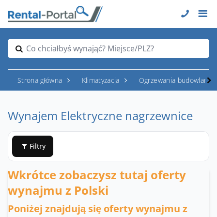
Co chciałbyś wynająć? Miejsce/PLZ?
Strona główna
Klimatyzacja
Ogrzewania budowlane
Wynajem Elektryczne nagrzewnice
Filtry
Wkrótce zobaczysz tutaj oferty
wynajmu z Polski
Poniżej znajdują się oferty wynajmu z