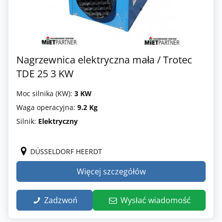
Nagrzewnica elektryczna mała / Trotec
TDE 25 3 KW
Moc silnika (KW):
3 KW
Waga operacyjna:
9.2 Kg
Silnik:
Elektryczny
DÜSSELDORF HEERDT
Więcej szczegółów
Zadzwoń
Wysłać wiadomość