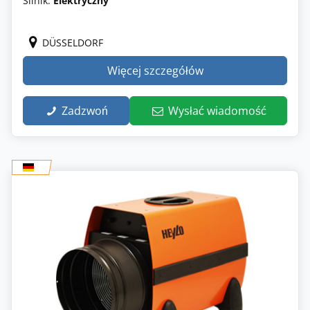
Silnik:
Elektryczny
DÜSSELDORF
Więcej szczegółów
Zadzwoń
Wysłać wiadomość