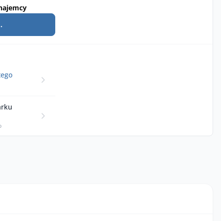
najemcy
.
tego
arku
p