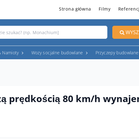
Strona główna
Filmy
Referenc
WYSZ
& Namioty
Wozy socjalne budowlane
Przyczepy budowlane
żą prędkością 80 km/h wynaj