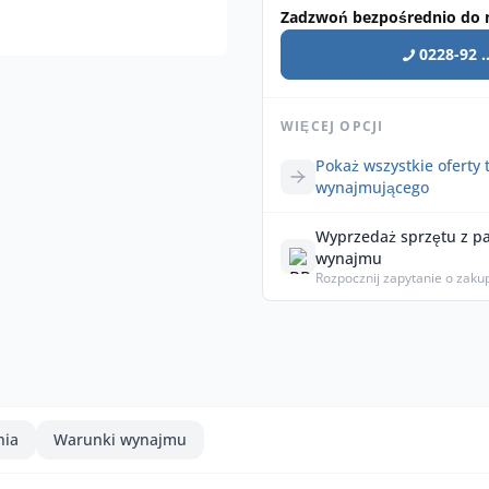
Zadzwoń bezpośrednio do 
0228-92 ..
WIĘCEJ OPCJI
Pokaż wszystkie oferty 
wynajmującego
Wyprzedaż sprzętu z p
wynajmu
Rozpocznij zapytanie o zaku
nia
Warunki wynajmu