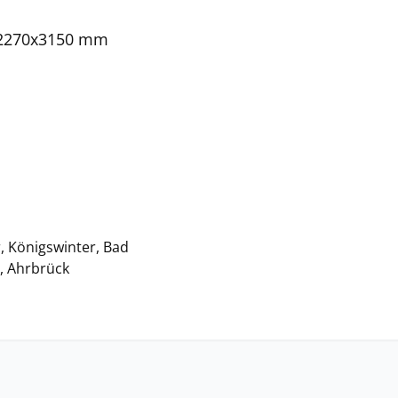
0x2270x3150 mm
, Königswinter, Bad
h, Ahrbrück