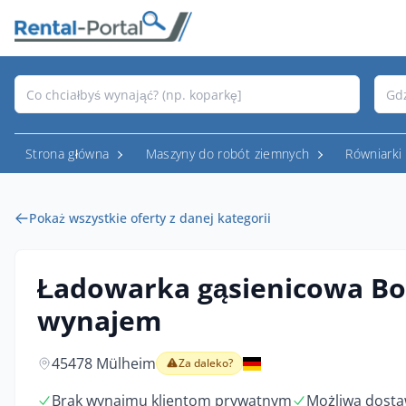
Strona główna
Maszyny do robót ziemnych
Równiarki
Pokaż wszystkie oferty z danej kategorii
Ładowarka gąsienicowa Bo
wynajem
45478 Mülheim
Za daleko?
Brak wynajmu klientom prywatnym
Możliwa dosta