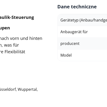
Dane techniczne
raulik-Steuerung
Gerätetyp (Anbau/handgef
aupen
Anbaugerät für
 nach vorn und hinten
producent
, was für
 Flexibilität
Model
üsseldorf, Wuppertal,