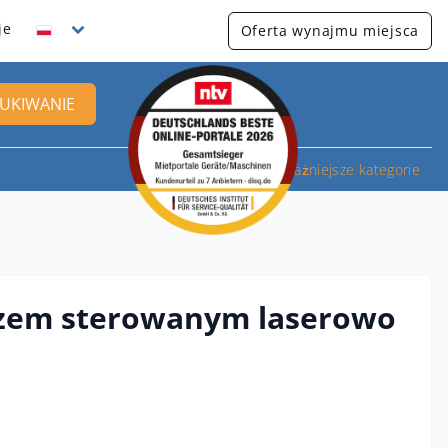
je
Oferta wynajmu miejsca
UKIWANIE
Najważniejsze kategorie
szem sterowanym laserowo