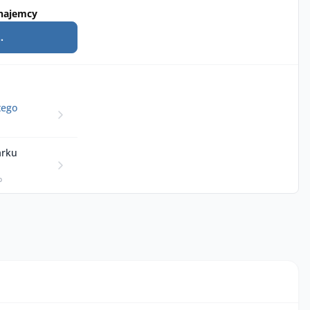
najemcy
.
tego
arku
p