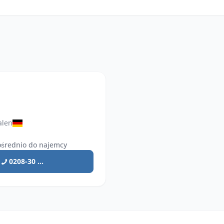
alen
średnio do najemcy
0208-30 ...