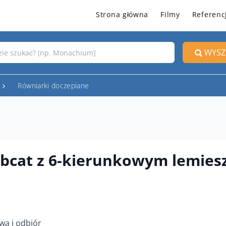
Strona główna
Filmy
Referenc
WYSZ
Równiarki doczepiane
bcat z 6-kierunkowym lemie
wa i odbiór