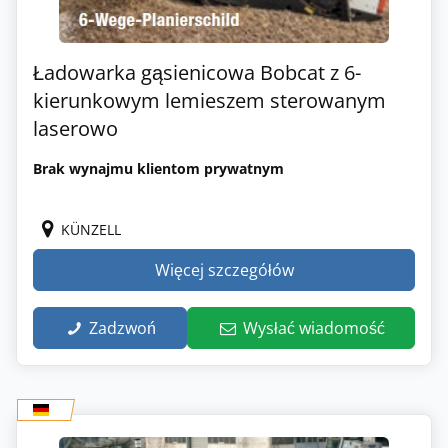
Ładowarka gąsienicowa Bobcat z 6-
kierunkowym lemieszem sterowanym
laserowo
Brak wynajmu klientom prywatnym
KÜNZELL
Więcej szczegółów
Zadzwoń
Wysłać wiadomość