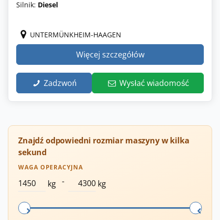
Silnik:
Diesel
UNTERMÜNKHEIM-HAAGEN
Więcej szczegółów
Zadzwoń
Wysłać wiadomość
Znajdź odpowiedni rozmiar maszyny w kilka
sekund
WAGA OPERACYJNA
-
kg
kg