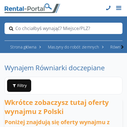
Co chciałbyś wynająć? Miejsce/PLZ?
Strona główna
Maszyny do robót ziemnych
Równiark
Wynajem Równiarki doczepiane
Filtry
Wkrótce zobaczysz tutaj oferty
wynajmu z Polski
Poniżej znajdują się oferty wynajmu z