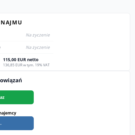
YNAJMU
Na życzenie
e
Na życzenie
115,00 EUR netto
136,85 EUR w tym. 19% VAT
bowiązań
az
najemcy
.