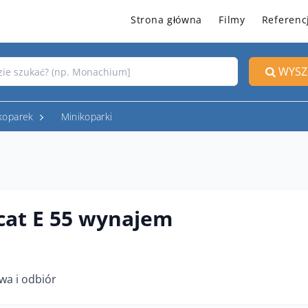
Strona główna
Filmy
Referenc
WYSZ
koparek
Minikoparki
at E 55 wynajem
wa i odbiór