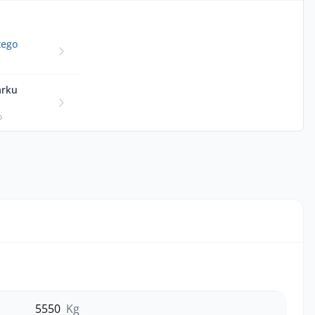
tego
arku
p
5550
Kg