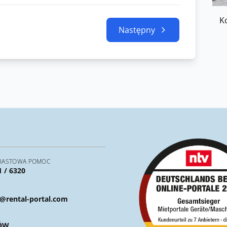
K
Następny
IASTOWA POMOC
1 / 6320
@rental-portal.com
ÓW