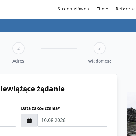
Strona główna
Filmy
Referenc
2
3
Adres
Wiadomość
niewiążące żądanie
Data zakończenia*