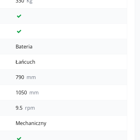
330
Kg
Tak
Tak
Bateria
Łańcuch
790
mm
1050
mm
9.5
rpm
Mechaniczny