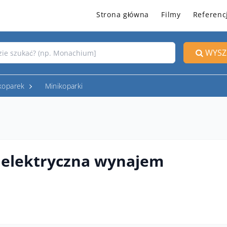
Strona główna
Filmy
Referenc
WYSZ
koparek
Minikoparki
 elektryczna wynajem