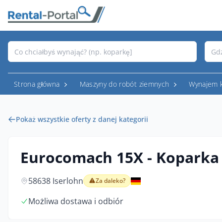
Strona główna
Maszyny do robót ziemnych
Wynajem 
Pokaż wszystkie oferty z danej kategorii
Eurocomach 15X - Koparka
58638 Iserlohn
Za daleko?
Możliwa dostawa i odbiór