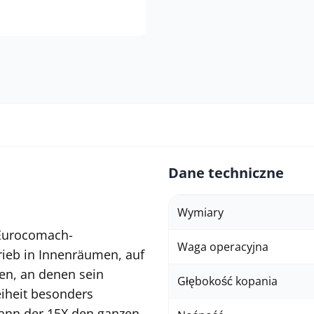
Dane techniczne
Wymiary
r Eurocomach-
Waga operacyjna
trieb in Innenräumen, auf
ten, an denen sein
Głębokość kopania
eiheit besonders
kann der 15X den ganzen