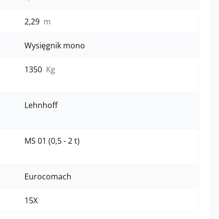
Tak
2,29
m
Wysięgnik mono
1350
Kg
Lehnhoff
MS 01 (0,5 - 2 t)
Eurocomach
15X