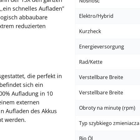
Nośność
,,ein schnelles Aufladen”
Elektro/Hybrid
ologisch abbaubare
xtrem reduzierten
Kurzheck
Energieversorgung
Rad/Kette
gestattet, die perfekt in
Verstellbare Breite
befindet sich ein
Verstellbare Breite
100%
Aufladung in 10
 einem externen
Obroty na minutę (rpm)
ein Aufladen des Akkus
ht werden.
Typ szybkiego zmieniacza
Bio Öl