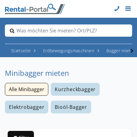
Was möchten Sie mieten? Ort/PLZ?
Startseite
Erdbewegungsmaschinen
Bagger mieten
Minibagger mieten
Alle Minibagger
Kurzheckbagger
Elektrobagger
Bioöl-Bagger