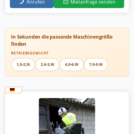
Anrufen
Mietanfrage senden
In Sekunden die passende Maschinengröße
finden
BETRIEBSGEWICHT
1,0-2,5t
2,6-3,9t
4,0-6,9t
7,0-9,9t