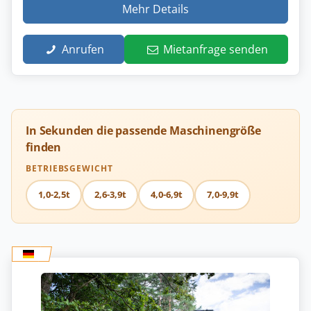
Mehr Details
Anrufen
Mietanfrage senden
In Sekunden die passende Maschinengröße
finden
BETRIEBSGEWICHT
1,0-2,5t
2,6-3,9t
4,0-6,9t
7,0-9,9t