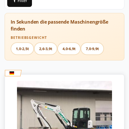
Filter
In Sekunden die passende Maschinengröße
finden
BETRIEBSGEWICHT
1,0-2,5t
2,6-3,9t
4,0-6,9t
7,0-9,9t