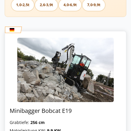
1,0-2,5t
2,6-3,9t
4,0-6,9t
7,0-9,9t
Minibagger Bobcat E19
Grabtiefe:
256 cm
Motorleistung KW:
9.9 KW