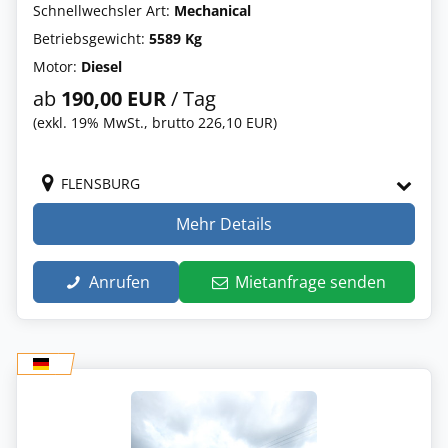
Schnellwechsler Art:
Mechanical
Betriebsgewicht:
5589 Kg
Motor:
Diesel
ab
190,00 EUR
/ Tag
(exkl. 19% MwSt., brutto 226,10 EUR)
FLENSBURG
Mehr Details
Anrufen
Mietanfrage senden