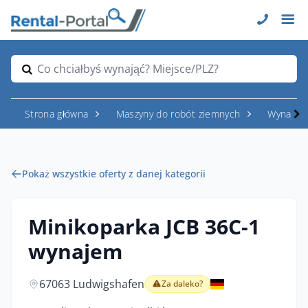
Co chciałbyś wynająć? Miejsce/PLZ?
Strona główna
Maszyny do robót ziemnych
Wynajem
Pokaż wszystkie oferty z danej kategorii
Minikoparka JCB 36C-1
wynajem
67063 Ludwigshafen
Za daleko?