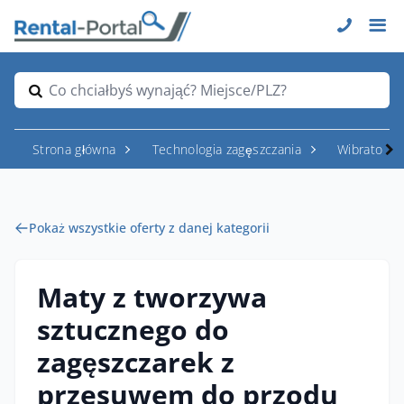
Co chciałbyś wynająć? Miejsce/PLZ?
Strona główna
Technologia zagęszczania
Wibratory i
Pokaż wszystkie oferty z danej kategorii
Maty z tworzywa
sztucznego do
zagęszczarek z
przesuwem do przodu