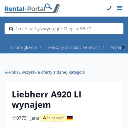
Co chciałbyś wynająć? Miejsce/PLZ?
Strona główna
Maszyny do robót ziemnych
Wynajem
Pokaż wszystkie oferty z danej kategorii
Liebherr A920 LI
wynajem
07751 Jena
Za daleko?