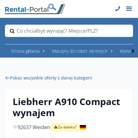
Co chciałbyś wynająć? Miejsce/PLZ?
Strona główna
Maszyny do robót ziemnych
Wynajem
Pokaż wszystkie oferty z danej kategorii
Liebherr A910 Compact
wynajem
92637 Weiden
Za daleko?