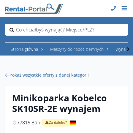
Co chciałbyś wynająć? Miejsce/PLZ?
Strona główna
Maszyny do robót ziemnych
Wynajem
Pokaż wszystkie oferty z danej kategorii
Minikoparka Kobelco
SK10SR-2E wynajem
77815 Bühl
Za daleko?