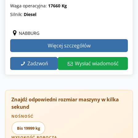
Waga operacyjna:
17660 Kg
Silnik:
Diesel
NABBURG
Więcej szczegółów
Zadzwoń
Wysłać wiadomość
Znajdź odpowiedni rozmiar maszyny w kilka
sekund
NOŚNOŚĆ
Bis 19999 kg
WYSOKOŚĆ ROBOCZA