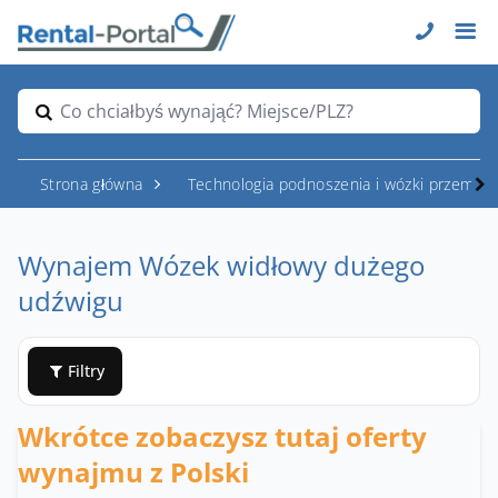
Co chciałbyś wynająć? Miejsce/PLZ?
Strona główna
Technologia podnoszenia i wózki przemys
Wynajem Wózek widłowy dużego
udźwigu
Filtry
Wkrótce zobaczysz tutaj oferty
wynajmu z Polski