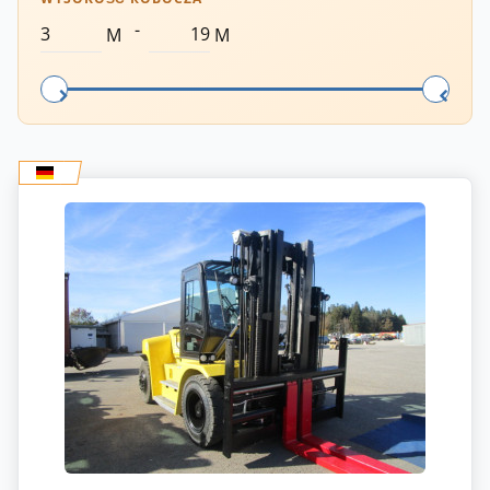
-
M
M