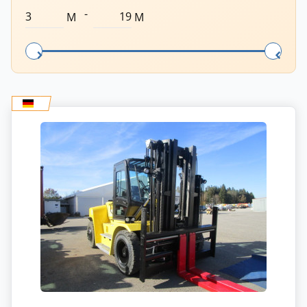
-
M
M