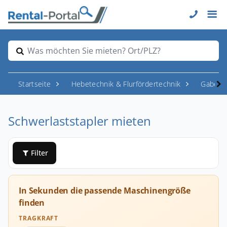
Was möchten Sie mieten? Ort/PLZ?
Startseite
Hebetechnik & Flurfördertechnik
Gabelst
Schwerlaststapler mieten
Filter
In Sekunden die passende Maschinengröße
finden
TRAGKRAFT