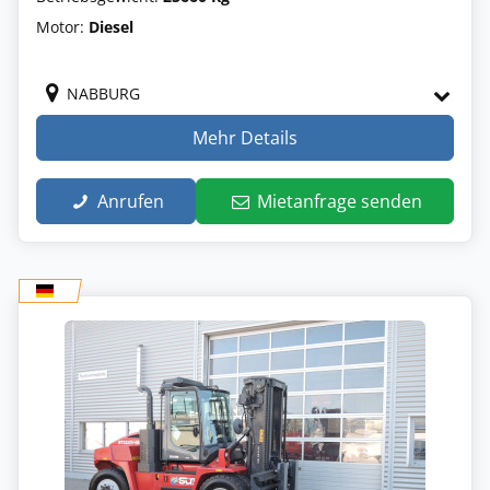
Motor:
Diesel
NABBURG
Mehr Details
Anrufen
Mietanfrage senden