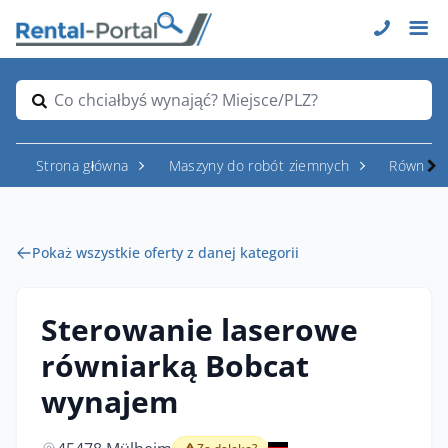
Co chciałbyś wynająć? Miejsce/PLZ?
Strona główna
Maszyny do robót ziemnych
Równiark
Pokaż wszystkie oferty z danej kategorii
Sterowanie laserowe
równiarką Bobcat
wynajem