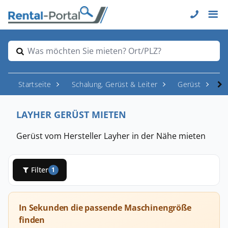
Was möchten Sie mieten? Ort/PLZ?
Startseite
Schalung, Gerüst & Leiter
Gerüst
La
LAYHER GERÜST MIETEN
Gerüst vom Hersteller Layher in der Nähe mieten
Filter
1
In Sekunden die passende Maschinengröße
finden