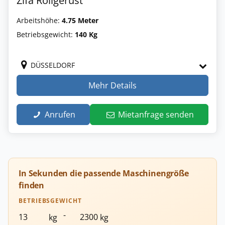
Zifa Rollgerüst
Arbeitshöhe:
4.75 Meter
Betriebsgewicht:
140 Kg
DÜSSELDORF
Mehr Details
Anrufen
Mietanfrage senden
In Sekunden die passende Maschinengröße
finden
BETRIEBSGEWICHT
-
kg
kg