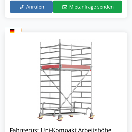
Anrufen
Mietanfrage senden
Fahrgerüst Uni-Kompakt Arbeitshöhe