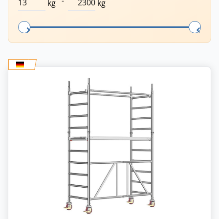
-
kg
kg