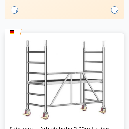
Fahrgerüst Arbeitshöhe 2.90m Layher