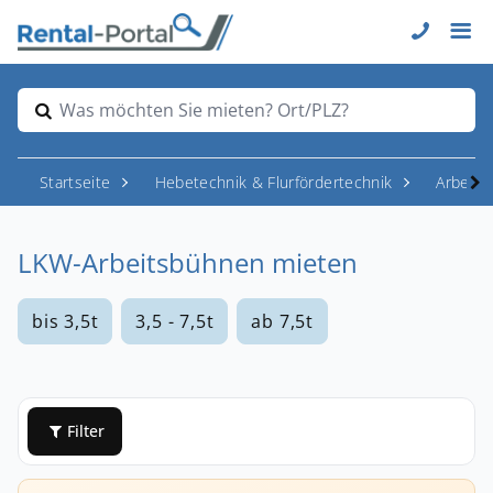
Was möchten Sie mieten? Ort/PLZ?
Startseite
Hebetechnik & Flurfördertechnik
Arbeit
LKW-Arbeitsbühnen mieten
bis 3,5t
3,5 - 7,5t
ab 7,5t
Filter