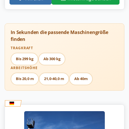
In Sekunden die passende Maschinengröße
finden
TRAGKRAFT
Bis 299 kg
Ab 300 kg
ARBEITSHÖHE
Bis 20,0 m
21,0-40,0 m
Ab 40m