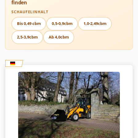
finden
SCHAUFELINHALT
Bis 0,49 cbm
0,5-0,9cbm
1,0-2,49cbm
2,5-3,9cbm
Ab 4,0cbm