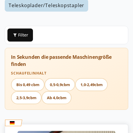
Teleskoplader/Teleskopstapler
Filter
In Sekunden die passende Maschinengröße
finden
SCHAUFELINHALT
Bis 0,49 cbm
0,5-0,9cbm
1,0-2,49cbm
2,5-3,9cbm
Ab 4,0cbm