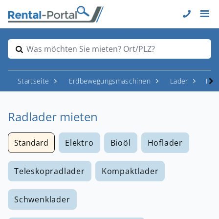
Was möchten Sie mieten? Ort/PLZ?
Startseite
Erdbewegungsmaschinen
Lader
Rad
Radlader mieten
Standard
Elektro
Bioöl
Hoflader
Teleskopradlader
Kompaktlader
Schwenklader