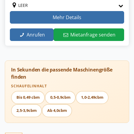
LEER
Mehr Details
Anrufen
Mietanfrage senden
In Sekunden die passende Maschinengröße
finden
SCHAUFELINHALT
Bis 0,49 cbm
0,5-0,9cbm
1,0-2,49cbm
2,5-3,9cbm
Ab 4,0cbm