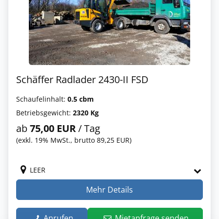
Schäffer Radlader 2430-II FSD
Schaufelinhalt:
0.5 cbm
Betriebsgewicht:
2320 Kg
ab
75,00 EUR
/ Tag
(exkl. 19% MwSt., brutto 89,25 EUR)
LEER
Mehr Details
Anrufen
Mietanfrage senden