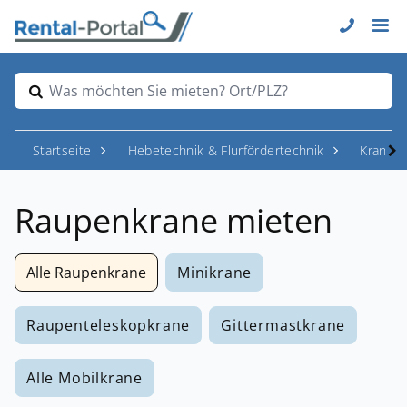
Was möchten Sie mieten? Ort/PLZ?
Startseite
Hebetechnik & Flurfördertechnik
Krane
Raupenkrane mieten
Alle Raupenkrane
Minikrane
Raupenteleskopkrane
Gittermastkrane
Alle Mobilkrane