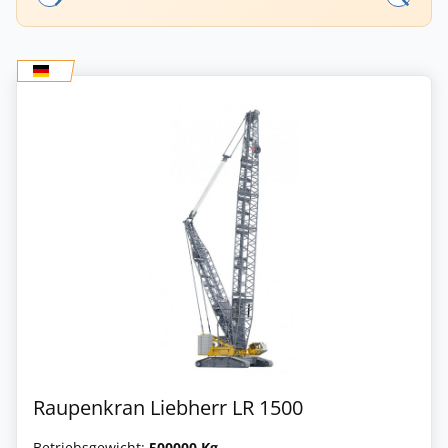
Raupenkran Liebherr LR 1500
Betriebsgewicht:
500000 Kg