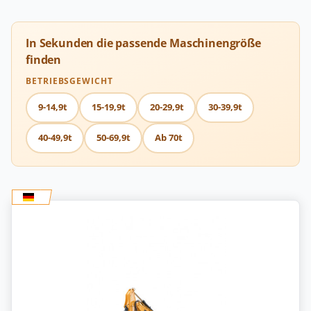
In Sekunden die passende Maschinengröße
finden
BETRIEBSGEWICHT
9-14,9t
15-19,9t
20-29,9t
30-39,9t
40-49,9t
50-69,9t
Ab 70t