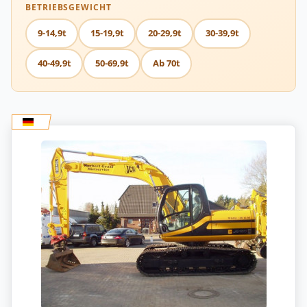
BETRIEBSGEWICHT
9-14,9t
15-19,9t
20-29,9t
30-39,9t
40-49,9t
50-69,9t
Ab 70t