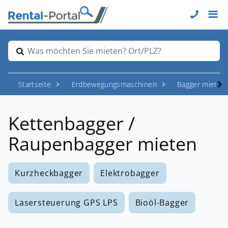
Was möchten Sie mieten? Ort/PLZ?
Startseite
Erdbewegungsmaschinen
Bagger mieten
Kettenbagger /
Raupenbagger mieten
Kurzheckbagger
Elektrobagger
Lasersteuerung GPS LPS
Bioöl-Bagger