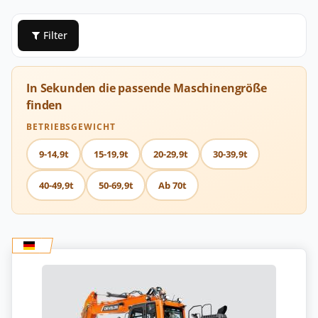
Filter
In Sekunden die passende Maschinengröße
finden
BETRIEBSGEWICHT
9-14,9t
15-19,9t
20-29,9t
30-39,9t
40-49,9t
50-69,9t
Ab 70t