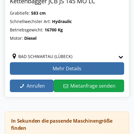
Kettenbagger JCB JS 145 MO LC
Grabtiefe:
583 cm
Schnellwechsler Art:
Hydraulic
Betriebsgewicht:
16700 Kg
Motor:
Diesel
BAD SCHWARTAU (LÜBECK)
Mehr Details
Anrufen
Mietanfrage senden
In Sekunden die passende Maschinengröße
finden