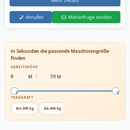
Mehr Details
Anrufen
Mietanfrage senden
In Sekunden die passende Maschinengröße
finden
ARBEITSHÖHE
-
M
M
TRAGKRAFT
Bis 399 kg
Ab 400 kg