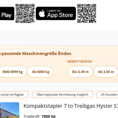
e passende Maschinengröße finden
ARBEITSHÖHE
3500-5999 kg
Ab 6000 kg
Bis 3,49 m
Ab 3,50 m
sonal verfügbar
Überregionale Vermietung möglich
24 Stunden
Kompaktstapler 7 to Treibgas Hyster S
Tragkraft:
7000 Kg