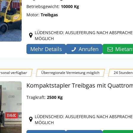
Betriebsgewicht:
10000 Kg
Motor:
Treibgas
LÜDENSCHEID: AUSLIEFERUNG NACH ABSPRACHE
MÖGLICH
Mehr Details
Anrufen
Mietan
sonal verfügbar
Überregionale Vermietung möglich
24 Stunden
Kompaktstapler Treibgas mit Quattro
Tragkraft:
2500 Kg
LÜDENSCHEID: AUSLIEFERUNG NACH ABSPRACHE
MÖGLICH