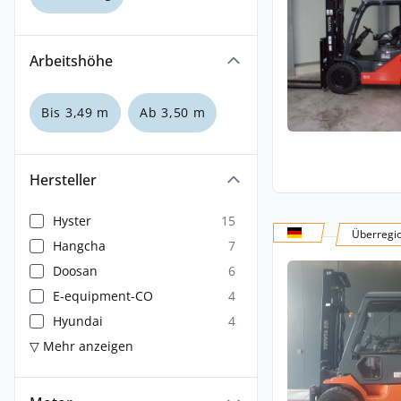
Arbeitshöhe
Bis 3,49 m
Ab 3,50 m
Hersteller
Hyster
15
Überregi
Hangcha
7
Doosan
6
E-equipment-CO
4
Hyundai
4
▽ Mehr anzeigen