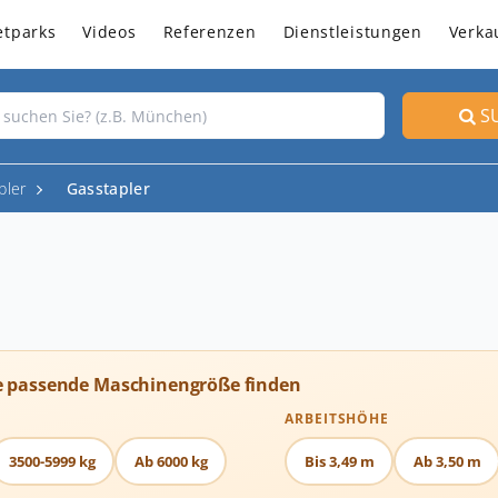
etparks
Videos
Referenzen
Dienstleistungen
Verka
S
pler
Gasstapler
e passende Maschinengröße finden
ARBEITSHÖHE
3500-5999 kg
Ab 6000 kg
Bis 3,49 m
Ab 3,50 m