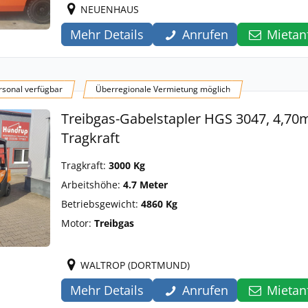
NEUENHAUS
Mehr Details
Anrufen
Mietan
sonal verfügbar
Überregionale Vermietung möglich
Treibgas-Gabelstapler HGS 3047, 4,70
Tragkraft
Tragkraft:
3000 Kg
Arbeitshöhe:
4.7 Meter
Betriebsgewicht:
4860 Kg
Motor:
Treibgas
WALTROP (DORTMUND)
Mehr Details
Anrufen
Mietan