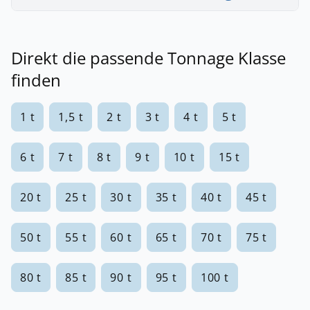
Direkt die passende Tonnage Klasse
finden
1 t
1,5 t
2 t
3 t
4 t
5 t
6 t
7 t
8 t
9 t
10 t
15 t
20 t
25 t
30 t
35 t
40 t
45 t
50 t
55 t
60 t
65 t
70 t
75 t
80 t
85 t
90 t
95 t
100 t