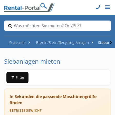
Was möchten Sie mieten? Ort/PLZ?
Startseite
Brech-/Sieb-/Recycling-Anlagen
Siebanla
Siebanlagen mieten
Filter
In Sekunden die passende Maschinengröße
finden
BETRIEBSGEWICHT