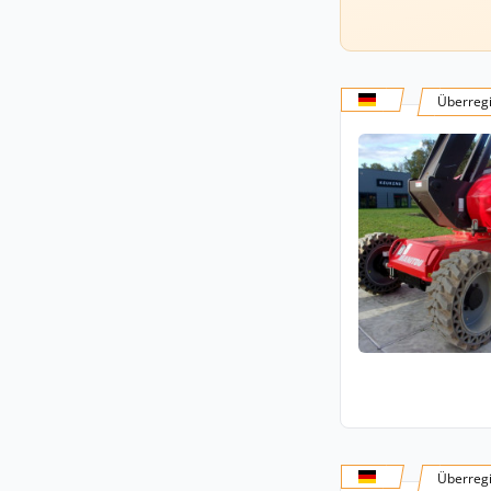
Überregi
Überregi