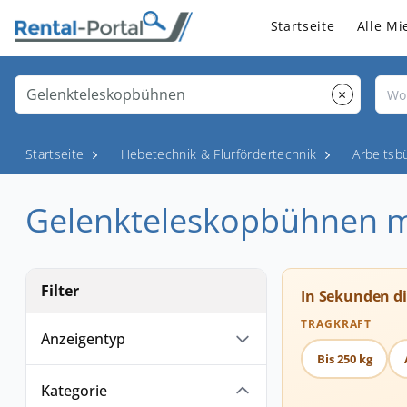
Startseite
Alle Mi
×
Startseite
Hebetechnik & Flurfördertechnik
Arbeitsb
Gelenkteleskopbühnen m
Filter
In Sekunden d
TRAGKRAFT
Anzeigentyp
Bis 250 kg
Kategorie