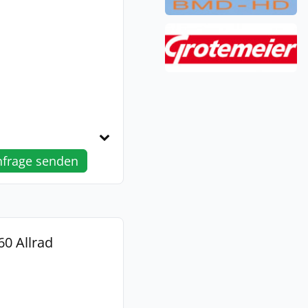
nfrage senden
0 Allrad