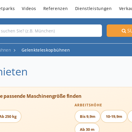
etparks
Videos
Referenzen
Dienstleistungen
Verka
S
ühnen
Gelenkteleskopbühnen
ieten
ie passende Maschinengröße finden
ARBEITSHÖHE
Ab 250 kg
Bis 9,9m
10-19,9m
Ab 30 m