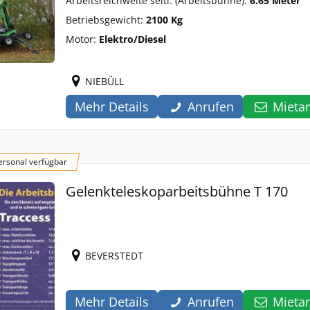
Arbeitsreichweite seitl. (Arbeitsbühne):
6.65 Meter
Betriebsgewicht:
2100 Kg
Motor:
Elektro/Diesel
NIEBÜLL
Mehr Details
Anrufen
Mieta
rsonal verfügbar
Gelenkteleskoparbeitsbühne T 170
BEVERSTEDT
Mehr Details
Anrufen
Mieta