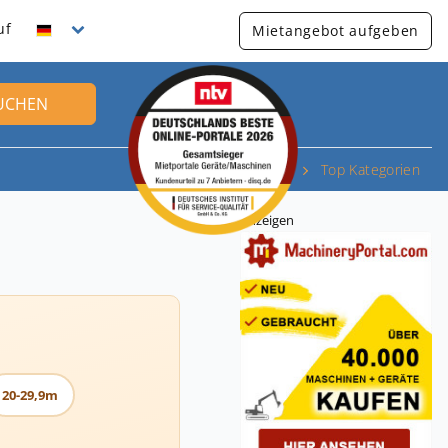
uf
Mietangebot aufgeben
UCHEN
Top Kategorien
Anzeigen
20-29,9m