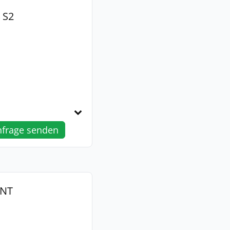
 S2
nfrage senden
XNT