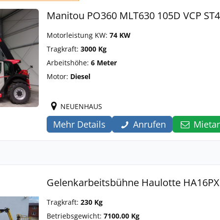
Manitou PO360 MLT630 105D VCP ST4
Motorleistung KW:
74 KW
Tragkraft:
3000 Kg
Arbeitshöhe:
6 Meter
Motor:
Diesel
NEUENHAUS
Mehr Details
Anrufen
Mieta
Gelenkarbeitsbühne Haulotte HA16P
Tragkraft:
230 Kg
Betriebsgewicht:
7100.00 Kg