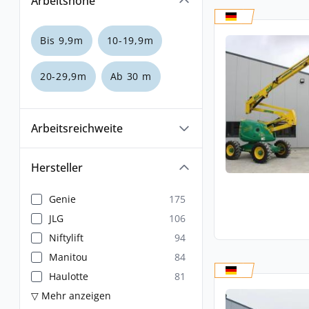
Arbeitshöhe
Bis 9,9m
10-19,9m
20-29,9m
Ab 30 m
Arbeitsreichweite
Hersteller
Genie
175
JLG
106
Niftylift
94
Manitou
84
Haulotte
81
▽ Mehr anzeigen