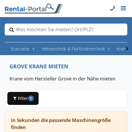
Was möchten Sie mieten? Ort/PLZ?
Startseite
Hebetechnik & Flurfördertechnik
Krane
GROVE KRANE MIETEN
Krane vom Hersteller Grove in der Nähe mieten
Filter
1
In Sekunden die passende Maschinengröße
finden