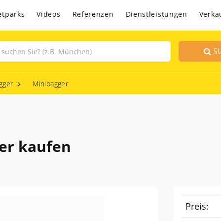
etparks
Videos
Referenzen
Dienstleistungen
Verka
S
gger
Minibagger
er kaufen
Preis: