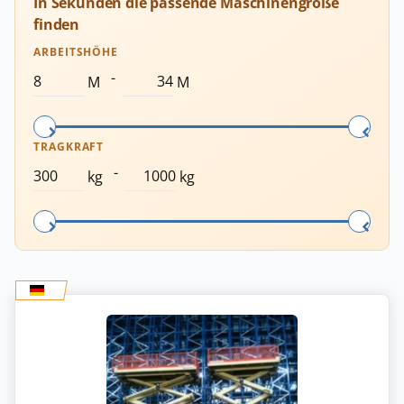
In Sekunden die passende Maschinengröße
finden
ARBEITSHÖHE
-
M
M
TRAGKRAFT
-
kg
kg