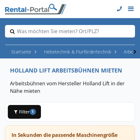
Was möchten Sie mieten? Ort/PLZ?
Startseite
Hebetechnik & Flurfördertechnik
Arbeit
HOLLAND LIFT ARBEITSBÜHNEN MIETEN
Arbeitsbühnen vom Hersteller Holland Lift in der
Nähe mieten
Filter
1
In Sekunden die passende Maschinengröße