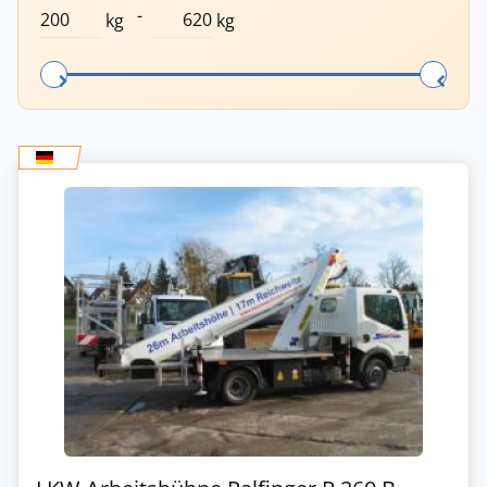
-
kg
kg