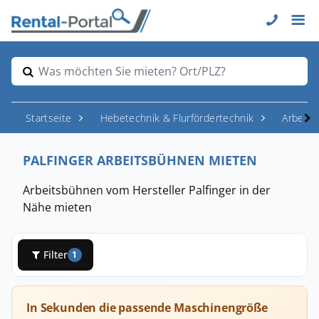
Was möchten Sie mieten? Ort/PLZ?
Startseite
Hebetechnik & Flurfördertechnik
Arbeit
PALFINGER ARBEITSBÜHNEN MIETEN
Arbeitsbühnen vom Hersteller Palfinger in der
Nähe mieten
Filter
1
In Sekunden die passende Maschinengröße