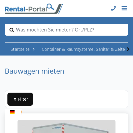
Was möchten Sie mieten? Ort/PLZ?
Startseite
Container & Raumsysteme, Sanitär & Zelte
Bauwagen mieten
Filter